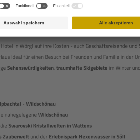
die richtige Unterkunft in Wörgl – das
Hotel Hennersberg
!
rze Auszeit, Kraft tanken au
Hotel in Wörgl auf ihre Kosten - auch Geschäftsreisende und
aus Ideal für einen Besuch bei Freunden und Familie in der U
lige
Sehenswürdigkeiten
,
traumhafte Skigebiete
im Winter un
Alpbachtal - Wildschönau
ie nahegelegene
Wildschönau
 die
Swarovski Kristallwelten in Wattens
s Zauberwelt
und der
Erlebnispark Hexenwasser in Söll