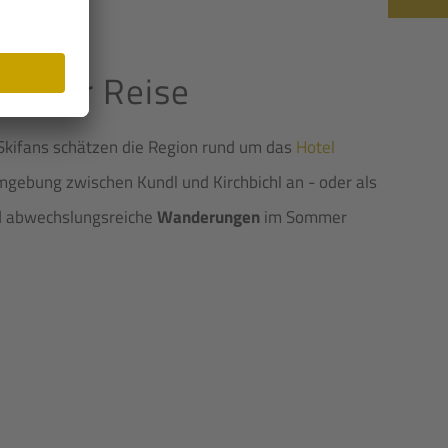
f Ihrer Reise
 Skifans schätzen die Region rund um das
Hotel
mgebung zwischen Kundl und Kirchbichl an - oder als
d abwechslungsreiche
Wanderungen
im Sommer