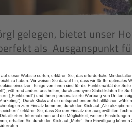
gl gelegen, bietet unser Hot
 perfekt als Ausganspunkt f
ebaut und neu eröffnet. Gemütlichkeit, Herzlichkeit und per
e Einzelzimmer und geräumige Familienzimmer.
Ruhe und Ent
s Auftenthaltes rundum erholen können, verwöhnen wir Sie mi
 großer
Parkplatz direkt vor dem Hotel steht Ihnen kostenlos
z