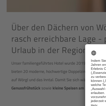
Über den Dächern von Wör
rasch erreichbare Lage -
Urlaub in der Region.
Unser familiengeführtes Hotel wurde 2019 komplett umg
bieten 20 moderne, hochwertige Doppelzimmer, einig
auf Wörgl und das Inntal. Damit Sie sich während Ihre
Genussfrühstück
sowie
kleine Speisen am Abend
. Ein