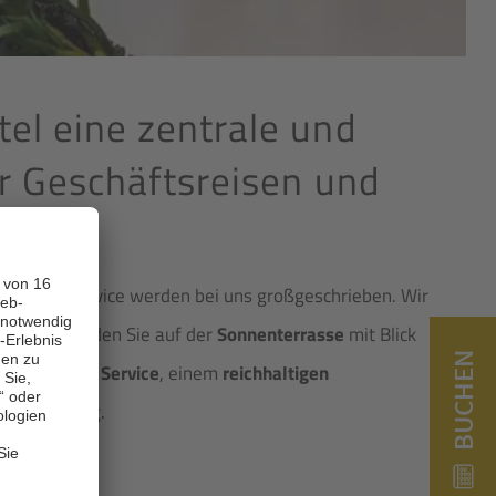
el eine zentrale und
ür Geschäftsreisen und
sönliche Service werden bei uns großgeschrieben. Wir
spannung
finden Sie auf der
Sonnenterrasse
mit Blick
BUCHEN
t
exzellenten Service
, einem
reichhaltigen
ur Verfügung.