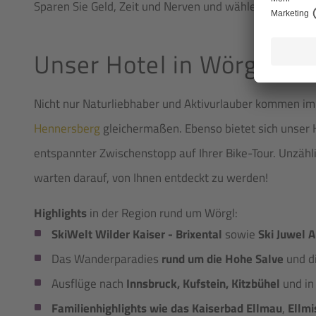
Sparen Sie Geld, Zeit und Nerven und wählen Sie gleich 
Unser Hotel in Wörgl – ku
Nicht nur Naturliebhaber und Aktivurlauber kommen im 
Hennersberg
gleichermaßen. Ebenso bietet sich unser H
entspannter Zwischenstopp auf Ihrer Bike-Tour. Unzäh
warten darauf, von Ihnen entdeckt zu werden!
Highlights
in der Region rund um Wörgl:
SkiWelt Wilder Kaiser - Brixental
sowie
Ski Juwel 
Das Wanderparadies
rund um die Hohe Salve
und d
Ausflüge nach
Innsbruck, Kufstein, Kitzbühel
und in
Familienhighlights wie das Kaiserbad Ellmau
,
Ellmi