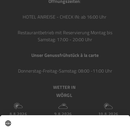
Öffnungszeiten
:
HOTEL ANREISE - CHECK IN: ab 16:00 Uhr
Restaurantbetrieb mit Reservierung Montag bis
Samstag: 17:00 - 20:00 Uhr
Unser Genussfrühstück à la carte
Donnerstag-Freitag-Samstag: 08:00 -11:00 Uhr
WETTER IN
WÖRGL
8.8.2026
9.8.2026
10.8.2026
Min: 17°C
Min: 17°C
Min: 16°C
Max: 30°C
Max: 34°C
Max: 29°C